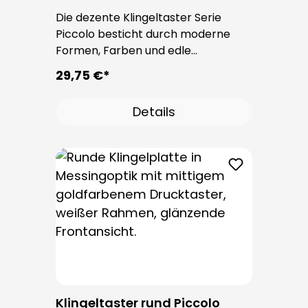
Die dezente Klingeltaster Serie
Piccolo besticht durch moderne
Formen, Farben und edle
Oberflächen. Bei allen
29,75 €*
Klingeltastern dieser Serie kommt
der bewährte Taster PROTACT zum
Details
Einsatz. Die Leitungseinführung
erfolgt von hinten und ist nicht
sichtbar. Nach der Montage sind
keine Befestigungsschrauben
sichtbar.
Klingeltaster rund Piccolo