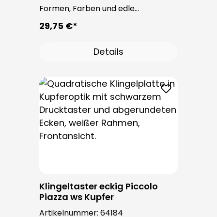
Formen, Farben und edle
Oberflächen. Bei allen
29,75 €*
Klingeltastern dieser Serie kommt
der bewährte Taster PROTACT zum
Details
Einsatz. Die Leitungseinführung
erfolgt von hinten und ist nicht
sichtbar. Nach der Montage sind
keine Befestigungsschrauben
sichtbar.
Klingeltaster eckig Piccolo
Piazza ws Kupfer
Artikelnummer:
64184