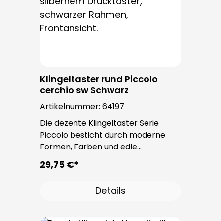
Klingeltaster rund Piccolo
cerchio sw Schwarz
Artikelnummer:
64197
Die dezente Klingeltaster Serie
Piccolo besticht durch moderne
Formen, Farben und edle
Oberflächen. Bei allen
29,75 €*
Klingeltastern dieser Serie kommt
der bewährte Taster PROTACT zum
Details
Einsatz. Die Leitungseinführung
erfolgt von hinten und ist nicht
sichtbar. Nach der Montage sind