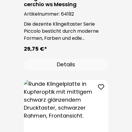
cerchio ws Messing
Artikelnummer:
64192
Die dezente Klingeltaster Serie
Piccolo besticht durch moderne
Formen, Farben und edle
Oberflächen. Bei allen
29,75 €*
Klingeltastern dieser Serie kommt
der bewährte Taster PROTACT zum
Details
Einsatz. Die Leitungseinführung
erfolgt von hinten und ist nicht
sichtbar. Nach der Montage sind
keine Befestigungsschrauben
sichtbar.