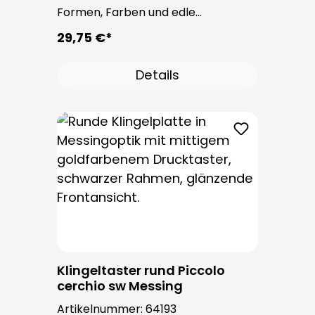
Formen, Farben und edle
Oberflächen. Bei allen
29,75 €*
Klingeltastern dieser Serie kommt
der bewährte Taster PROTACT zum
Details
Einsatz. Die Leitungseinführung
erfolgt von hinten und ist nicht
sichtbar. Nach der Montage sind
keine Befestigungsschrauben
sichtbar.
Klingeltaster rund Piccolo
cerchio sw Messing
Artikelnummer:
64193