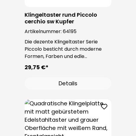
Klingeltaster rund Piccolo
cerchio sw Kupfer
Artikelnummer:
64195
Die dezente Klingeltaster Serie
Piccolo besticht durch moderne
Formen, Farben und edle
Oberflächen. Bei allen
29,75 €*
Klingeltastern dieser Serie kommt
der bewährte Taster PROTACT zum
Details
Einsatz. Die Leitungseinführung
erfolgt von hinten und ist nicht
sichtbar. Nach der Montage sind
keine Befestigungsschrauben
sichtbar.