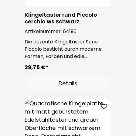
Klingeltaster rund Piccolo
cerchio ws Schwarz
Artikelnummer:
64196
Die dezente Klingeltaster Serie
Piccolo besticht durch moderne
Formen, Farben und edle
Oberflächen. Bei allen
29,75 €*
Klingeltastern dieser Serie kommt
der bewährte Taster PROTACT zum
Details
Einsatz. Die Leitungseinführung
erfolgt von hinten und ist nicht
sichtbar. Nach der Montage sind
keine Befestigungsschrauben
sichtbar.