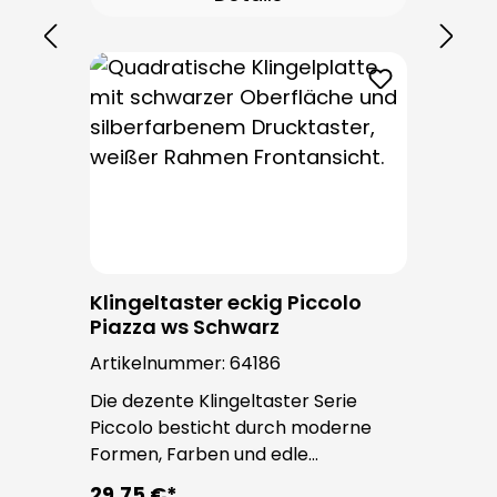
Einsatz. Die Leitungseinführung
erfolgt von hinten und ist nicht
sichtbar. Nach der Montage sind
keine Befestigungsschrauben
sichtbar.
Klingeltaster eckig Piccolo
Piazza ws Schwarz
Artikelnummer:
64186
Die dezente Klingeltaster Serie
Piccolo besticht durch moderne
Formen, Farben und edle
Oberflächen. Bei allen
29,75 €*