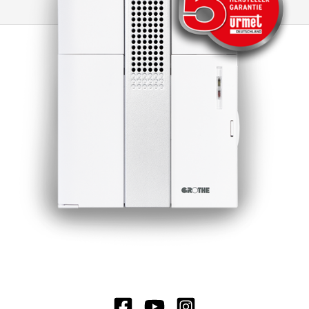
externen Transformator oder einer 9 V-
Blockbatterie (Typ 6LR61) zu betreiben, was
ihnen mehr Installationsfreiheit einräumt.
Hinweis: Nur in trockenen Räumen installieren!
Empfohlener Transformator bei Verwendung
der externen Spannungsversorgung: GT 3148,
Art.-Nr. 14201 Zusätzlich mit Einlegefach für
Block-Batterie 9 V (Typ 6LR61) Batterie nicht im
Lieferumfang enthalten.