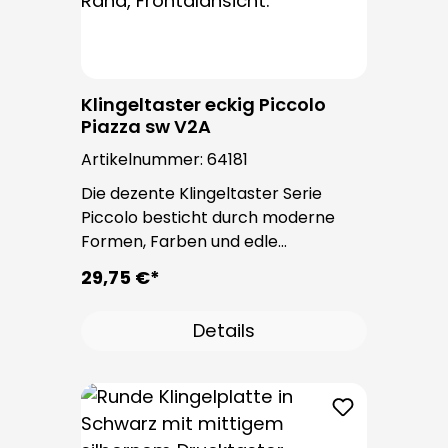
Klingeltaster eckig Piccolo
Piazza sw V2A
Artikelnummer:
64181
Die dezente Klingeltaster Serie
Piccolo besticht durch moderne
Formen, Farben und edle
Oberflächen. Bei allen
29,75 €*
Klingeltastern dieser Serie kommt
der bewährte Taster PROTACT zum
Details
Einsatz. Die Leitungseinführung
erfolgt von hinten und ist nicht
sichtbar. Nach der Montage sind
keine Befestigungsschrauben
sichtbar.