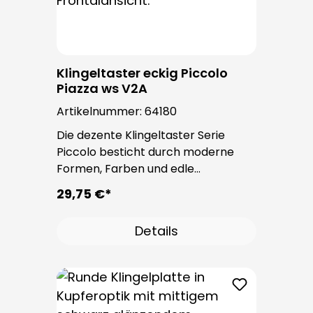
Klingeltaster eckig Piccolo
Piazza ws V2A
Artikelnummer:
64180
Die dezente Klingeltaster Serie
Piccolo besticht durch moderne
Formen, Farben und edle
Oberflächen. Bei allen
29,75 €*
Klingeltastern dieser Serie kommt
der bewährte Taster PROTACT zum
Details
Einsatz. Die Leitungseinführung
erfolgt von hinten und ist nicht
sichtbar. Nach der Montage sind
keine Befestigungsschrauben
sichtbar.