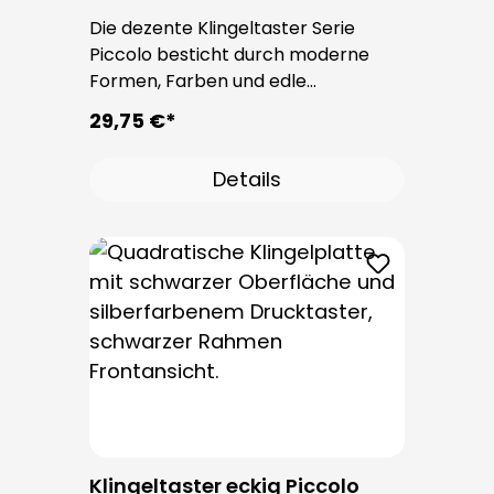
Die dezente Klingeltaster Serie
Piccolo besticht durch moderne
Formen, Farben und edle
Oberflächen. Bei allen
29,75 €*
Klingeltastern dieser Serie kommt
der bewährte Taster PROTACT zum
Details
Einsatz. Die Leitungseinführung
erfolgt von hinten und ist nicht
sichtbar. Nach der Montage sind
keine Befestigungsschrauben
sichtbar.
Klingeltaster eckig Piccolo