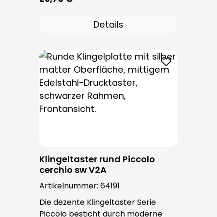
Klingeltastern dieser Serie kommt
der bewährte Taster PROTACT zum
Details
Einsatz. Die Leitungseinführung
erfolgt von hinten und ist nicht
sichtbar. Nach der Montage sind
keine Befestigungsschrauben
sichtbar.
Klingeltaster rund Piccolo
cerchio sw V2A
Artikelnummer:
64191
Die dezente Klingeltaster Serie
Piccolo besticht durch moderne