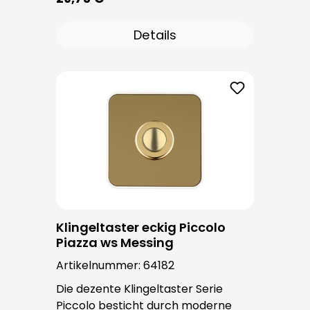
Klingeltastern dieser Serie kommt
der bewährte Taster PROTACT zum
Details
Einsatz. Die Leitungseinführung
erfolgt von hinten und ist nicht
sichtbar. Nach der Montage sind
keine Befestigungsschrauben
sichtbar.
Klingeltaster eckig Piccolo
Piazza ws Messing
Artikelnummer:
64182
Die dezente Klingeltaster Serie
Piccolo besticht durch moderne