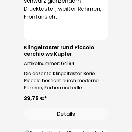
Klingeltaster rund Piccolo
cerchio ws Kupfer
Artikelnummer:
64194
Die dezente Klingeltaster Serie
Piccolo besticht durch moderne
Formen, Farben und edle
Oberflächen. Bei allen
29,75 €*
Klingeltastern dieser Serie kommt
der bewährte Taster PROTACT zum
Details
Einsatz. Die Leitungseinführung
erfolgt von hinten und ist nicht
sichtbar. Nach der Montage sind