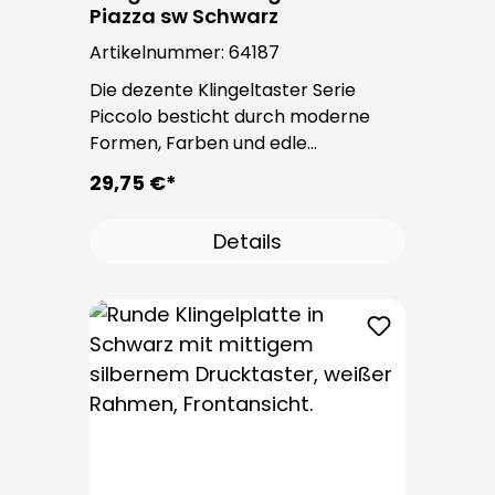
Piazza sw Schwarz
Artikelnummer:
64187
Die dezente Klingeltaster Serie
Piccolo besticht durch moderne
Formen, Farben und edle
Oberflächen. Bei allen
29,75 €*
Klingeltastern dieser Serie kommt
der bewährte Taster PROTACT zum
Details
Einsatz. Die Leitungseinführung
erfolgt von hinten und ist nicht
sichtbar. Nach der Montage sind
keine Befestigungsschrauben
sichtbar.