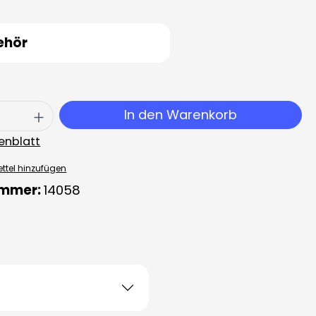
ehör
 Anzahl: Gib den gewünschten Wert ei
In den Warenkorb
enblatt
ttel hinzufügen
ummer:
14058