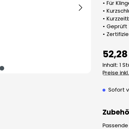
• Für Klin
• Kurzsch
• Kurzzei
• Geprüft
• Zertifiz
52,28
Inhalt:
1 S
Preise ink
Sofort v
Zubehö
Passende A