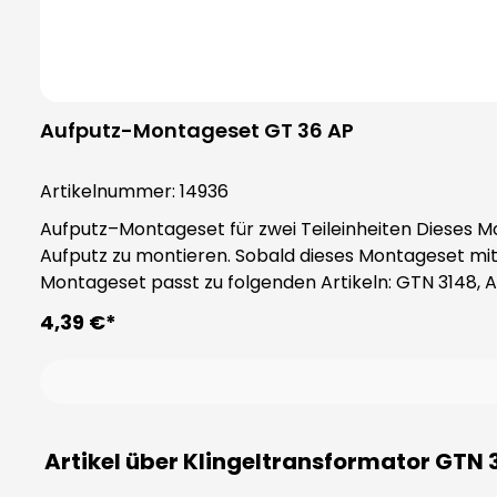
Aufputz-Montageset GT 36 AP
Artikelnummer:
14936
Aufputz–Montageset für zwei Teileinheiten Dieses Montageset ermöglich es Ihnen, einen Transformator, der eine Breite von zwei Teileinheiten (36 mm) besitzt,
Aufputz zu montieren. Sobald dieses Montageset mit dem Tra
Montageset passt zu folgenden Artikeln: GTN 3148, Art
GTN 50810, Art.-Nr. 14207 GTN 3148 S, Art.-Nr. 14211 G
4,39 €*
Artikel über Klingeltransformator GTN 