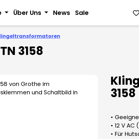
e
Über Uns
News
Sale
lingeltransformatoren
GTN 3158
Klin
3158
• Geeignet
• 12 V AC (
• Für Hut