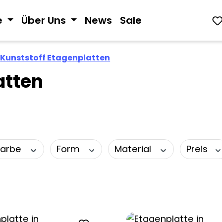
e
Über Uns
News
Sale
Kunststoff Etagenplatten
atten
Farbe
Form
Material
Preis