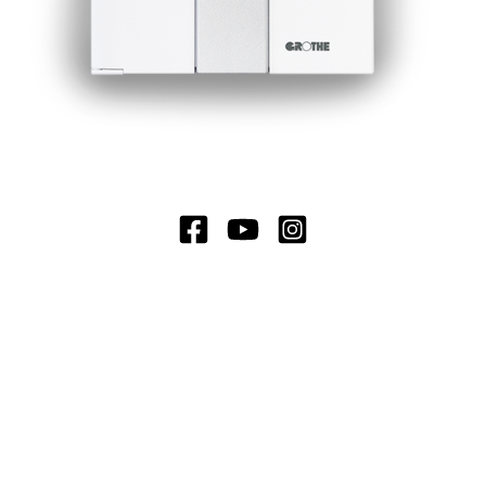
Glühlampe Lux, Art.-Nr. 98191
(Beim DOMOLUX DUO werden
zwei Glühbirnen gebraucht)