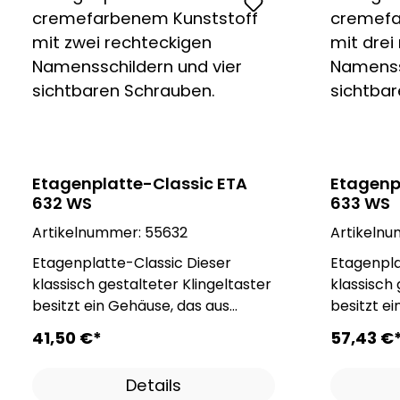
Etagenplatte-Classic ETA
Etagenp
632 WS
633 WS
Artikelnummer:
55632
Artikeln
Etagenplatte-Classic Dieser
Etagenplatte
klassisch gestalteter Klingeltaster
klassisch 
besitzt ein Gehäuse, das aus
besitzt e
einem witterungsbeständigen
einem wi
41,50 €*
57,43 €
Kunststoff besteht. Mit dieser
Kunststoff
Eigenschaft überzeugt die
Eigenscha
Details
Etagenplatte-Classic in Sachen
Etagenpla