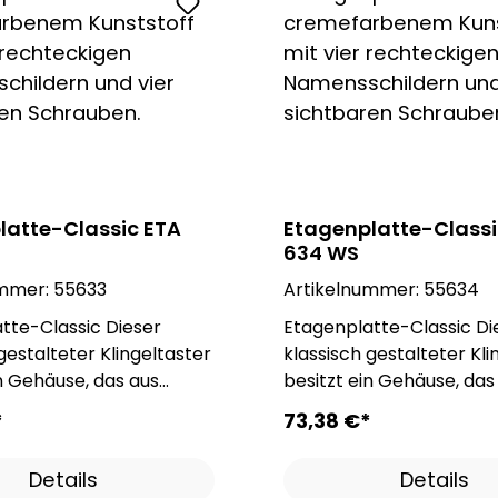
latte-Classic ETA
Etagenplatte-Classi
634 WS
ummer:
55633
Artikelnummer:
55634
-Classic Dieser
Etagenplatte-Classic Dieser
gestalteter Klingeltaster
klassisch gestalteter Kli
in Gehäuse, das aus
besitzt ein Gehäuse, das
tterungsbeständigen
einem witterungsbestän
*
73,38 €*
 besteht. Mit dieser
Kunststoff besteht. Mit d
ft überzeugt die
Eigenschaft überzeugt d
Details
Details
tte-Classic in Sachen
Etagenplatte-Classic in