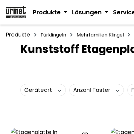
m Hauptinhalt springen
Zur Suche springen
Zur Hauptnavigation springen
Produkte
Lösungen
Servic
Produkte
Türklingeln
Mehrfamilien Klingel
Kunststoff Etagenpl
Geräteart
Anzahl Taster