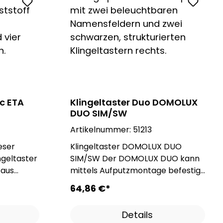
c ETA
Klingeltaster Duo DOMOLUX
DUO SIM/SW
Artikelnummer:
51213
Klingeltaster DOMOLUX DUO
ngeltaster
SIM/SW Der DOMOLUX DUO kann
 aus
mittels Aufputzmontage befestigt
digen
werden und besitzt ein
64,86 €*
ieser
witterungsbeständiges
ie
Kunststoffgehäuse. Neben dem
Details
 Sachen
stabilen und hochwertigen