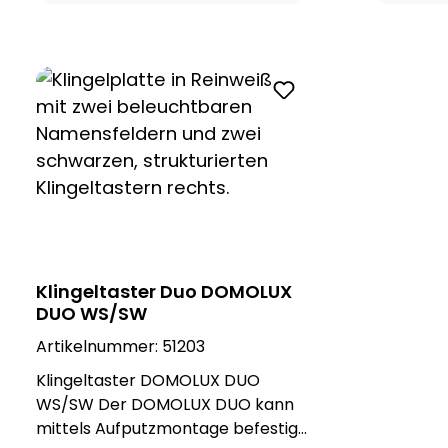
Qualität und Zuverlässigkeit. Die
Qualität u
Namensschilder des ETA-Classic
Namenssch
können mithilfe einer Soffitte
können mit
beleuchtet werden, das sorgt
beleuchte
dafür, dass die Namensschilder
dafür, da
selbst bei dunklen
selbst be
Lichtverhältnissen klar zu lesen ist.
Lichtverhä
Hinweis: Soffitte ist nicht im
Hinweis: So
Lieferumfang beeinhaltet, bitte
Lieferumf
separat bestellen. Ersatz-Soffitte,
separat be
Art.-Nr. 51016 oder Ersatz-Soffitte
Art.-Nr. 5
LED, Art.-Nr. 51037 Pro
LED, Art.-Nr
Klingeltaster Duo DOMOLUX
Klingeltaster wird eine Soffitte
Klingeltas
DUO WS/SW
benötigt.
benötigt.
Artikelnummer:
51203
Klingeltaster DOMOLUX DUO
WS/SW Der DOMOLUX DUO kann
mittels Aufputzmontage befestigt