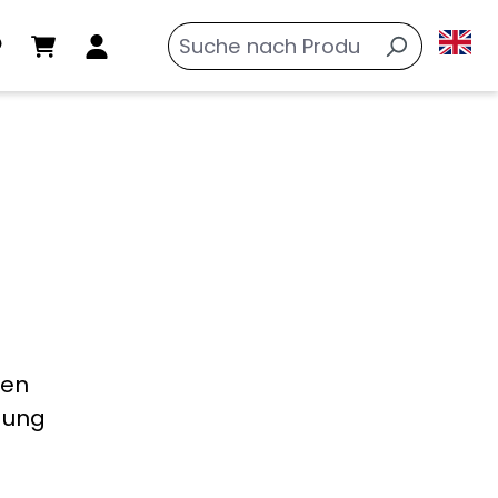
gen
dung