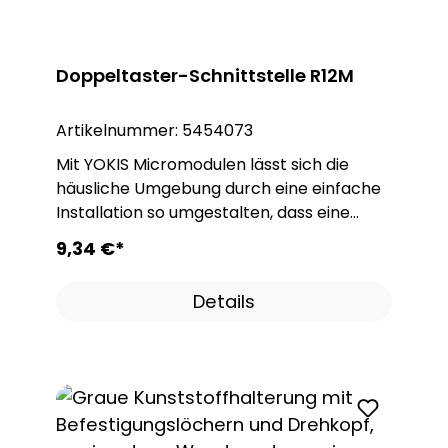
Aufbau einer zentralisierten Steuerung.
Doppeltaster-Schnittstelle R12M
Artikelnummer:
5454073
Mit YOKIS Micromodulen lässt sich die
häusliche Umgebung durch eine einfache
Installation so umgestalten, dass eine
beliebige Kontrolle über alle elektrischen
9,34 €*
Verbraucher erreicht werden kann. YOKIS
Module bieten Lösungen die wirtschaftlich
Details
erschwinglich sind. Egal ob im Neubau oder
bei der Renovierung. Das einzigartige und
innovative Konzept der YOKIS Module
offeriert Stromstoß- oder Zeitrelais zum
Ein- und Ausschalten von Verbrauchern.
Treppenlicht- oder Zeitschalter zum