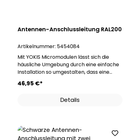
Antennen-Anschlussleitung RAL200
Artikelnummer:
5454084
Mit YOKIS Micromodulen lässt sich die
häusliche Umgebung durch eine einfache
Installation so umgestalten, dass eine
beliebige Kontrolle über alle elektrischen
46,95 €*
Verbraucher erreicht werden kann. YOKIS
Module bieten Lösungen die wirtschaftlich
Details
erschwinglich sind. Egal ob im Neubau oder
bei der Renovierung. Das einzigartige und
innovative Konzept der YOKIS Module
offeriert Stromstoß- oder Zeitrelais zum
Ein- und Ausschalten von Verbrauchern.
Treppenlicht- oder Zeitschalter zum