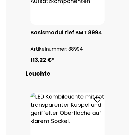
Basismodul tief BMT 8994
Artikelnummer:
38994
113,22 €*
Produktgalerie überspringen
Leuchte