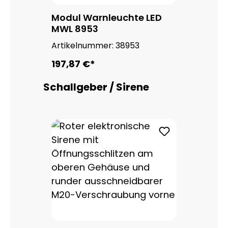
Modul Warnleuchte LED
MWL 8953
Artikelnummer:
38953
197,87 €*
Produktgalerie überspringen
Schallgeber / Sirene