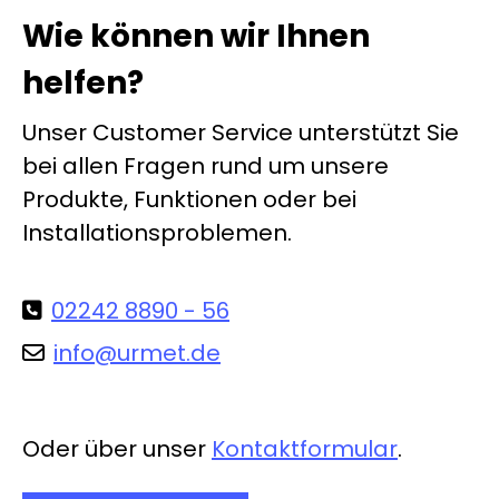
dungen des 2VOICE-
Wie können wir Ihnen
Pervoice-Systems, für die
 Monitor konzipiert
helfen?
 ist. Alle Funktionen
n durch Soft-touch-
Unser Customer Service unterstützt Sie
 eingestellt. Jede Eingabe
bei allen Fragen rund um unsere
it Hilfe von graphischen
Produkte, Funktionen oder bei
len auf dem Display
tellt und von
Installationsproblemen.
ibungen begleitet. Der
besitzt einen 8,89 cm
 TFT-Farb-
02242 8890 - 56
rechmonitor und ein Voll-
info@urmet.de
x Audiosystem, welches
nten Klang garantiert. Die
touch-Tasten werden mit
Hintergrundbeleuchtung
Oder über unser
Kontaktformular
.
rgehoben und runden
ch nochmals das Design