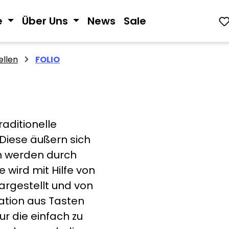
e
Über Uns
News
Sale
llen
FOLIO
raditionelle
Diese äußern sich
en werden durch
 wird mit Hilfe von
rgestellt und von
ation aus Tasten
ur die einfach zu