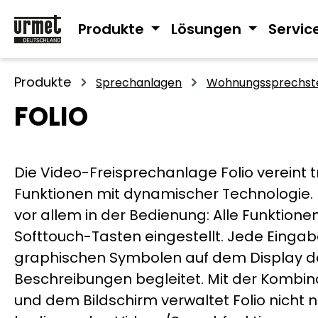
m Hauptinhalt springen
Zur Suche springen
Zur Hauptnavigation springen
Produkte
Lösungen
Servic
Produkte
Sprechanlagen
Wohnungssprechste
FOLIO
Die Video-Freisprechanlage Folio vereint t
Funktionen mit dynamischer Technologie. 
vor allem in der Bedienung: Alle Funktion
Softtouch-Tasten eingestellt. Jede Eingabe
graphischen Symbolen auf dem Display da
Beschreibungen begleitet. Mit der Kombin
und dem Bildschirm verwaltet Folio nicht n