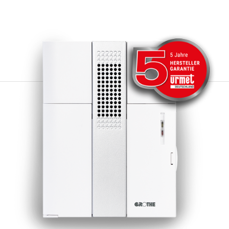
zuverlässige Haltbarkeit gewährleistet.
Der kugelgelagerte Spiegel besteht aus
korrosionsfestem Metall und bietet somit
eine hohe Langlebigkeit. Zusätzlich verfügt
die Drehspiegelleuchte über einen
Schneckenantrieb, der automatisch
wiederholt gefettet wird, um eine
kontinuierliche und zuverlässige Leistung
zu gewährleisten. Hinweis: Montage auf
waagerechten Flächen oder mit Zubehör
DSZ 7395 (Art.-Nr. 37395) an senkrechen
Flächen (Wandmontage). Die
Anschlussklemmen sind für max. 1,5 qmm
ausgelegt. Ersatz-Glühbirnen DSZ 7396,
Art.-Nr. 37396 GSZ 8592, Art.-Nr. 38592