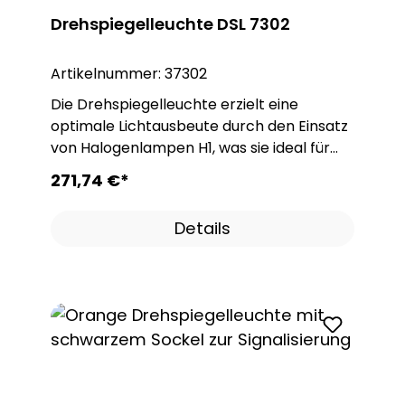
Drehspiegelleuchte DSL 7302
Artikelnummer:
37302
Die Drehspiegelleuchte erzielt eine
optimale Lichtausbeute durch den Einsatz
von Halogenlampen H1, was sie ideal für
den Einsatz in Gefahrenbereichen der
271,74 €*
Industrie sowie in Alarmanlagen macht.
Diese Leuchte besitzt außerdem eine
Details
zusätzliche Zulassung für
Straßenfahrzeuge, was ihre
Anwendungsmöglichkeiten erweitert. Das
robuste Gehäuse besteht aus
glasfaserverstärktem Polyamid PA,
während die Lichthaube aus schlagfestem
PMMA gefertigt ist, was eine
ausgezeichnete Haltbarkeit und