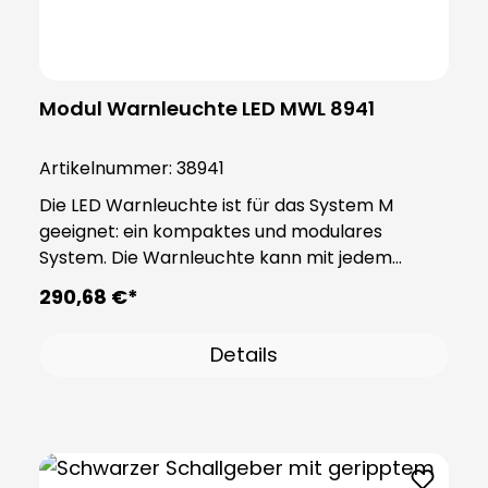
Modul Warnleuchte LED MWL 8941
Artikelnummer:
38941
Die LED Warnleuchte ist für das System M
geeignet: ein kompaktes und modulares
System. Die Warnleuchte kann mit jedem
Basismodul vom System M kombiniert werden
290,68 €*
und besitzt drei Funktionen: Dauer-, rotierend
oder Blitzlicht. Hinweis: Ein Basismodul wird für
Details
dieses Produkt benötigt, bitte bestellen Sie
dieses separat.