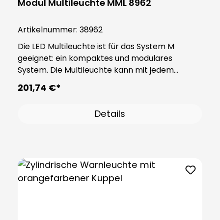
Modul Multileuchte MML 8962
Artikelnummer:
38962
Die LED Multileuchte ist für das System M
geeignet: ein kompaktes und modulares
System. Die Multileuchte kann mit jedem
Basismodul vom System M kombiniert werden
201,74 €*
und besitzt drei Farben: Rot, Gelb, Grün und
lassen sich, wie die Lichtstärke und der
Details
Lichtmodus unabhängig durch integrierte
Taster steuern. Die Lichtstärke kann in
folgenden Schritten eingestellt werden: (33%,
66%, 100%). Ein Basismodul wird für dieses
Produkt benötigt, bitte bestellen Sie dieses
separat.