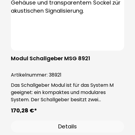
Modul Schallgeber MSG 8921
Artikelnummer:
38921
Das Schallgeber Modul ist für das System M
geeignet: ein kompaktes und modulares
System. Der Schallgeber besitzt zwei
Funktionen (Alarm 1, Alarm 2). Zusätzlich besitzt
170,28 €*
das Modul über 32 Töne die durch den DIP-
Switch A benutzt werden können, durch den
Details
DIP-Switch B sind weitere 32 Töne einstellbar.