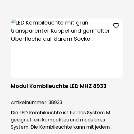
Die extrem hohe Lautstärke wird über
integrierte Taster eingestellt. Diese Produkt
benötigt ein Basismodul, bitte dieses separat
bestellen. Dazu passende Basismodule (System
M): Basismodul flach, BMF 8911, Art.-Nr. 38911
Basismodul tief, BMT 8912, Art.-Nr. 38912
Basismodul Wand, BMW 8913, Art.-Nr. 38913
Basisdoppelmodul, BDW 8916, Art.-Nr. 38916
Basismodul flach, BMF 8991, Art.-Nr. 38991
Basismodul tief, BMT 8992, Art.-Nr. 38992 BME
8993, Art.-Nr. 38993
Modul Kombileuchte LED MHZ 8933
Artikelnummer:
38933
Die LED Kombileuchte ist für das System M
geeignet: ein kompaktes und modulares
System. Die Kombileuchte kann mit jedem