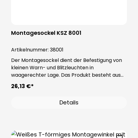
Montagesockel KSZ 8001
Artikelnummer:
38001
Der Montagesockel dient der Befestigung von
kleinen Warn- und Blitzleuchten in
waagerechter Lage. Das Produkt besteht aus
stabilem Kunststoff PA66 und wird inklusive
26,13 €*
eines Dichtungsringes geliefert, der dem Sockel
die Schutzart IP65 verleiht. Hinweis: Zwingend
Details
erforderliches Zubehör: Adaptersockel (Art.-Nr.
38002) Optionales Zubehör: Verlängerungsrohr
(Art.-Nr. 38003) Bitte jeweils separat bestellen!