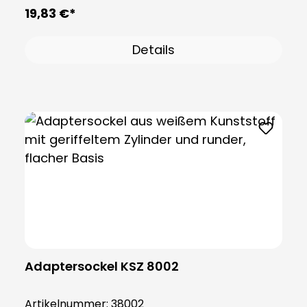
und wird inklusive eines Dichtungsringes
19,83 €*
geliefert, der der Verlängerung die Schutzart
IP65 verleiht.
Details
Adaptersockel KSZ 8002
Artikelnummer:
38002