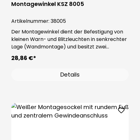
Montagewinkel KSZ 8005
Artikelnummer:
38005
Der Montagewinkel dient der Befestigung von
kleinen Warn- und Blitzleuchten in senkrechter
Lage (Wandmontage) und besitzt zwei
Anschlüsse. Das Produkt besteht aus stabilem
28,86 €*
Kunststoff PA66 und wird inklusive eines
Dichtungsringes geliefert, der dem Sockel die
Details
Schutzart IP65 verleiht. Hinweis: Zwingend
erforderliches Zubehör: Adaptersockel (Art.-Nr.
38002) Optionales Zubehör: Verlängerungsrohr
(Art.-Nr. 38003) Bitte jeweils separat bestellen !