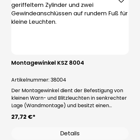
Montagewinkel KSZ 8004
Artikelnummer:
38004
Der Montagewinkel dient der Befestigung von
kleinen Warn- und Blitzleuchten in senkrechter
Lage (Wandmontage) und besitzt einen
einzelnen Anschluss. Das Produkt besteht aus
27,72 €*
stabilem Kunststoff PA66 und wird inklusive
eines Dichtungsringes geliefert, der dem Sockel
Details
die Schutzart IP65 verleiht. Hinweis: Zwingend