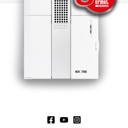
bewahren unsere Blinklicht-Module ihre
höchste Ausfallsicherheit. Das Geheimnis liegt
in ihrer robusten Konstruktion und den
Materialien, aus denen sie gefertigt sind. Die
Lampengläser und Gehäuse bestehen aus
schlagfestem Polycarbonat, das
selbstlöschend ist und somit zusätzliche
Sicherheit bietet. Zusätzlich bieten unsere
Blinklicht-Module einen kompletten
Berührungsschutz, der maximale Sicherheit
gewährleistet. Hinweis: Zwingend erforderliches
Zubehör: Adaptersockel (Art.-Nr. 38002) und
Befestigungselement (Art.-Nr. 38001, 38004,
38005) Optionales Zubehör: Verlängerungsrohr
(Art.-Nr. 38003)Bitte jeweils separat bestellen.
Achtung: Basiselement MSZ (Art.-Nr. 38610) und
Befestigungselemente bitte immer separat
mitbestellen !