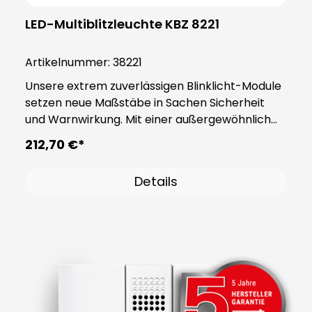
LED-Multiblitzleuchte KBZ 8221
Artikelnummer:
38221
Unsere extrem zuverlässigen Blinklicht-Module
setzen neue Maßstäbe in Sachen Sicherheit
und Warnwirkung. Mit einer außergewöhnlich
hohen Leuchtstärke ausgestattet, bieten sie
212,70 €*
optimale Sichtbarkeit und Aufmerksamkeit.
Dies wird durch die Verwendung von
Details
superhellen LEDs erreicht, die eine
gleichmäßige Rundumabstrahlung von 360
Grad gewährleisten. Diese Module bieten
verschiedene Funktionen, darunter die
Dauerleuchte, den einfachen Blinkmodus, den
doppelten Blinkmodus (Xenon-Effekt) und dem
Dreifach-Blitzmodus. Selbst in den
anspruchsvollsten Industrieumgebungen