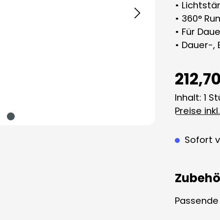
• Lichtstä
• 360° Ru
• Für Dau
• Dauer-, 
212,7
Inhalt:
1 S
Preise ink
Sofort v
Zubehö
Passende A