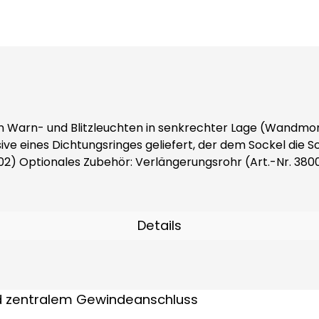
n Warn- und Blitzleuchten in senkrechter Lage (Wandmon
s Dichtungsringes geliefert, der dem Sockel die Schutzart IP65 ve
erforderliches Zubehör: Adaptersockel (Art.-Nr. 38002) Optionales Zubehör: Verlängerun
Details