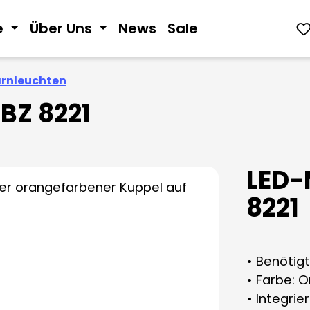
e
Über Uns
News
Sale
arnleuchten
KBZ 8221
LED-
8221
• Benötigt
• Farbe: 
• Integrie