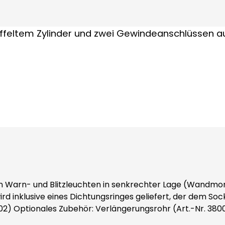
n Warn- und Blitzleuchten in senkrechter Lage (Wandmon
sive eines Dichtungsringes geliefert, der dem Sockel die Schutza
erforderliches Zubehör: Adaptersockel (Art.-Nr. 38002) Optionales Zubehör: Verlängerun