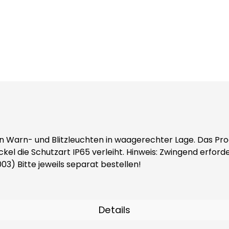
n Warn- und Blitzleuchten in waagerechter Lage. Das Pro
ngend erforderliches Zubehör: Adaptersockel (Art.-Nr. 38002)
3) Bitte jeweils separat bestellen!
Details