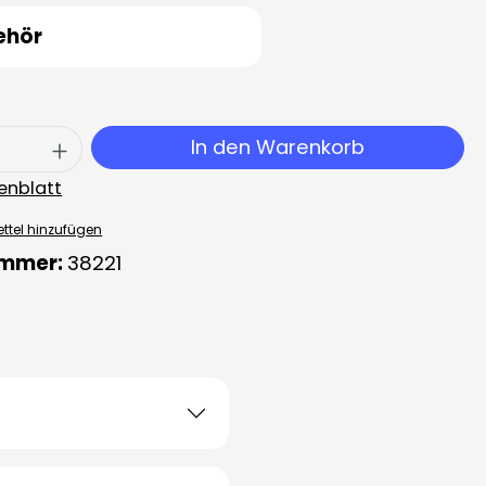
ehör
 Anzahl: Gib den gewünschten Wert ei
In den Warenkorb
enblatt
ttel hinzufügen
ummer:
38221