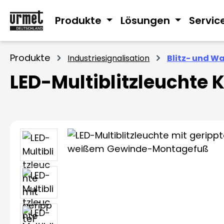
m Hauptinhalt springen
Zur Suche springen
Zur Hauptnavigation springen
Produkte
Lösungen
Servic
Produkte
Industriesignalisation
Blitz- und W
LED-Multiblitzleuchte 
Bildergalerie überspringen