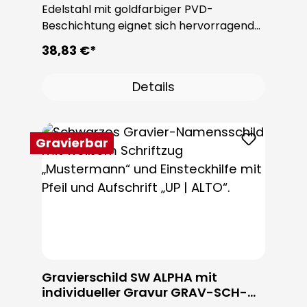
Edelstahl mit goldfarbiger PVD-
Beschichtung eignet sich hervorragend
für eine Gravur. Der Einbau ist in der
38,83 €*
ROBUSTA Sondertürstation oder
individuell möglich. Die Schrauben sind im
Details
Lieferumfang enthalten.
Gravierbar
Gravierschild SW ALPHA mit
individueller Gravur GRAV-SCH-