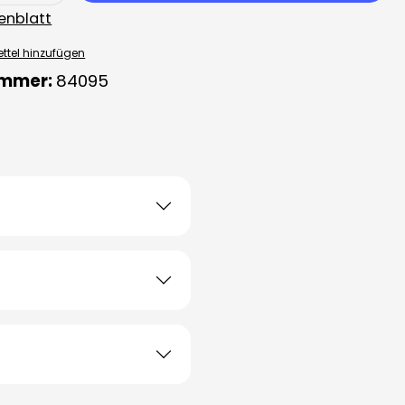
enblatt
ttel hinzufügen
ummer:
84095