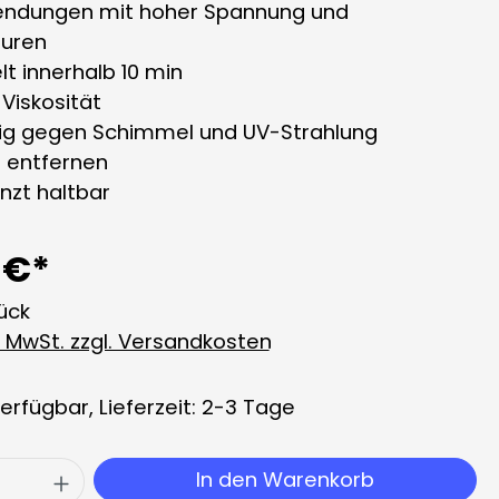
endungen mit hoher Spannung und
uren
lt innerhalb 10 min
 Viskosität
ig gegen Schimmel und UV-Strahlung
u entfernen
nzt haltbar
 €*
tück
l. MwSt. zzgl. Versandkosten
erfügbar, Lieferzeit: 2-3 Tage
 Anzahl: Gib den gewünschten Wert ei
In den Warenkorb