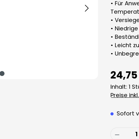
• Für Anw
Temperat
• Versiege
• Niedrige
• Beständ
• Leicht z
• Unbegre
24,75
Inhalt:
1 S
Preise ink
Sofort v
Produkt