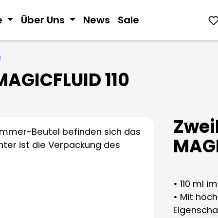
e
Über Uns
News
Sale
n
AGICFLUID 110
Zwei
MAGI
• 110 ml 
• Mit höc
Eigenscha