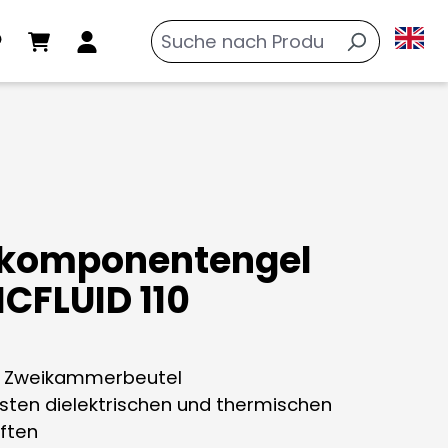
komponentengel
CFLUID 110
im Zweikammerbeutel
hsten dielektrischen und thermischen
ften