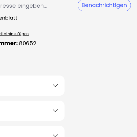
Benachrichtigen
enblatt
ttel hinzufügen
ummer:
80652