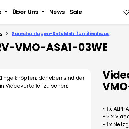
e
Über Uns
News
Sale
s
Sprechanlagen-Sets Mehrfamilienhaus
V-2V-VMO-ASA1-03WE
Vide
VMO
• 1 x ALPH
• 3 x Vid
• 1 x Netz