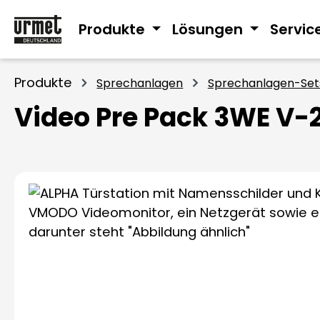
m Hauptinhalt springen
Zur Suche springen
Zur Hauptnavigation springen
Produkte
Lösungen
Servic
Produkte
Sprechanlagen
Sprechanlagen-Set
Video Pre Pack 3WE 
Bildergalerie überspringen