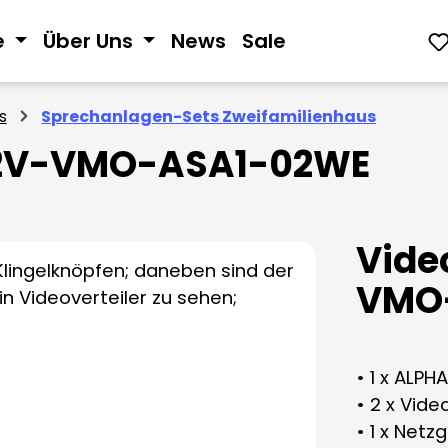
e
Über Uns
News
Sale
s
Sprechanlagen-Sets Zweifamilienhaus
V-2V-VMO-ASA1-02WE
Vide
VMO
• 1 x ALPH
• 2 x Vid
• 1 x Netz