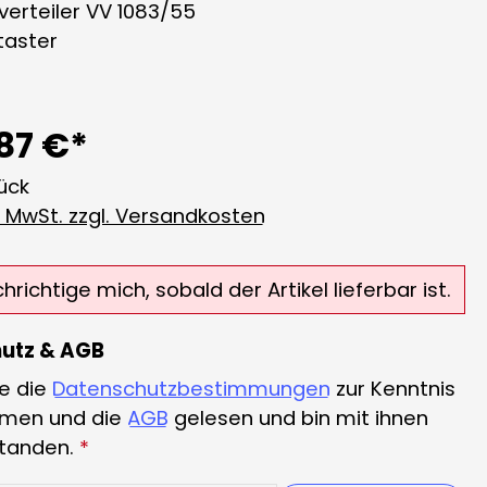
overteiler VV 1083/55
ltaster
,87 €*
tück
l. MwSt. zzgl. Versandkosten
richtige mich, sobald der Artikel lieferbar ist.
utz & AGB
e die
Datenschutzbestimmungen
zur Kenntnis
men und die
AGB
gelesen und bin mit ihnen
standen.
*