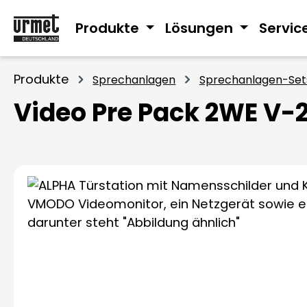
m Hauptinhalt springen
Zur Suche springen
Zur Hauptnavigation springen
Produkte
Lösungen
Servic
Produkte
Sprechanlagen
Sprechanlagen-Set
Video Pre Pack 2WE 
Bildergalerie überspringen