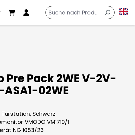
o Pre Pack 2WE V-2V-
-ASA1-02WE
A Türstation, Schwarz
eomonitor VMODO VM1719/1
gerät NG 1083/23