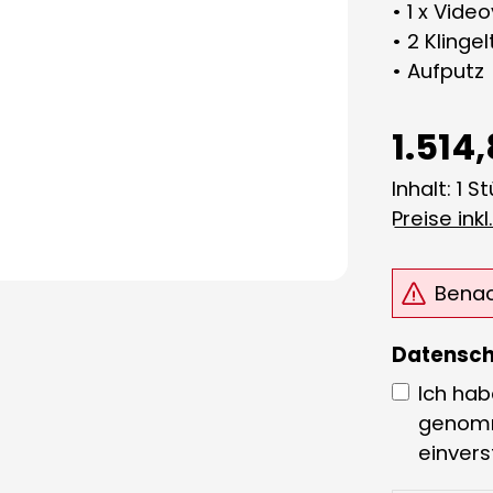
• 1 x Vide
• 2 Klinge
• Aufputz
1.514
Inhalt:
1 S
Preise ink
Benach
Datensch
Ich hab
genom
einver