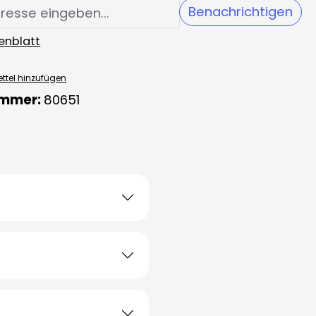
Benachrichtigen
enblatt
ttel hinzufügen
ummer:
80651