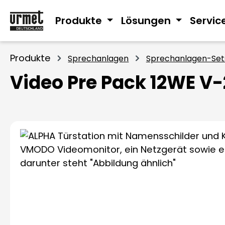
m Hauptinhalt springen
Zur Suche springen
Zur Hauptnavigation springen
Produkte
Lösungen
Servic
Produkte
Sprechanlagen
Sprechanlagen-Set
Video Pre Pack 12WE 
Bildergalerie überspringen