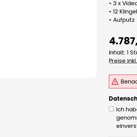
• 3 x Vide
• 12 Klinge
• Aufputz
4.787
Inhalt:
1 S
Preise ink
Benach
Datensch
Ich hab
genom
einver