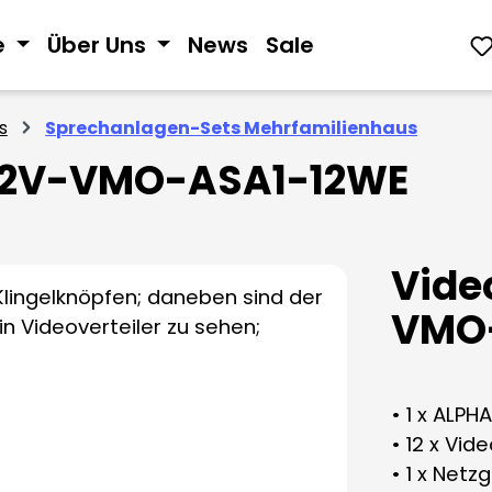
e
Über Uns
News
Sale
s
Sprechanlagen-Sets Mehrfamilienhaus
V-2V-VMO-ASA1-12WE
Vide
VMO
• 1 x ALPH
• 12 x Vi
• 1 x Netz