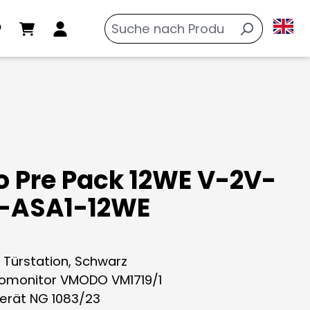
o Pre Pack 12WE V-2V-
-ASA1-12WE
A Türstation, Schwarz
deomonitor VMODO VM1719/1
gerät NG 1083/23