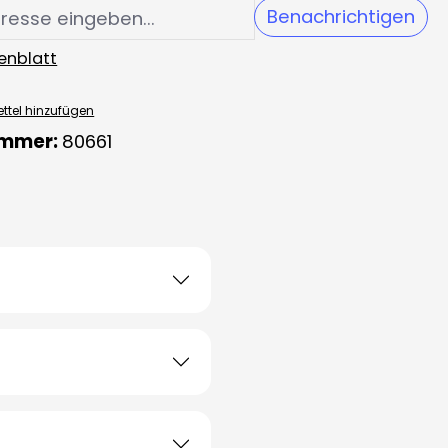
Benachrichtigen
enblatt
ttel hinzufügen
ummer:
80661