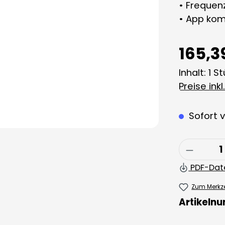
• Frequen
• App kom
165,3
Inhalt:
1 S
Preise ink
Sofort v
Produkt
PDF-Dat
Zum Merkze
Artikeln