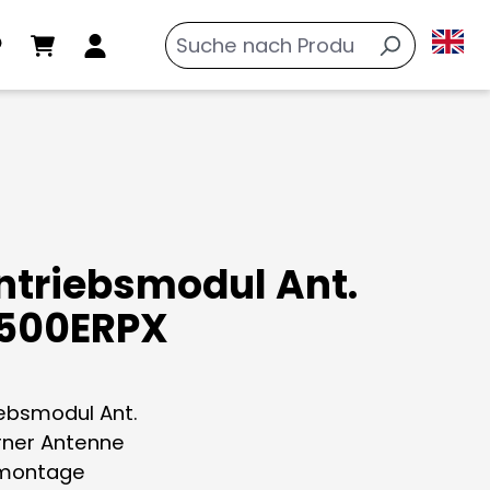
ntriebsmodul Ant.
500ERPX
iebsmodul Ant.
erner Antenne
zmontage