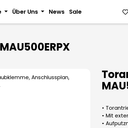
e
Über Uns
News
Sale
. MAU500ERPX
Tora
MAU
• Torantr
• Mit ext
• Aufput