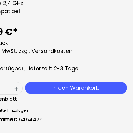
z 2,4 GHz
patibel
9 €*
tück
l. MwSt. zzgl. Versandkosten
erfügbar, Lieferzeit: 2-3 Tage
 Anzahl: Gib den gewünschten Wert ei
In den Warenkorb
enblatt
ttel hinzufügen
ummer:
5454476