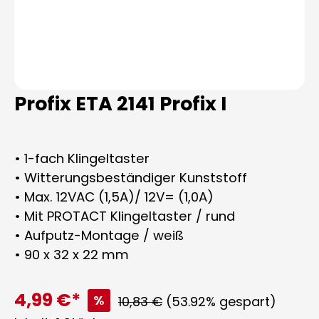
Profix ETA 2141 Profix I
• 1-fach Klingeltaster
• Witterungsbeständiger Kunststoff
• Max. 12VAC (1,5A)/ 12V= (1,0A)
• Mit PROTACT Klingeltaster / rund
• Aufputz-Montage / weiß
• 90 x 32 x 22 mm
4,99 €*
%
Regulärer Preis:
10,83 €
(53.92% gespart)