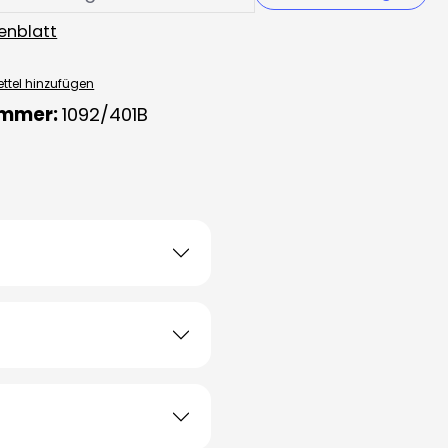
enblatt
ttel hinzufügen
ummer:
1092/401B