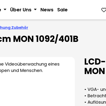
e
Über Uns
News
Sale
hung Zubehör
 cm MON 1092/401B
LCD-
MON 
• VGA- un
• Betracht
• Auflösun