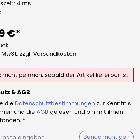
szeit: 4 ms
o
9 €*
tück
l. MwSt. zzgl. Versandkosten
richtige mich, sobald der Artikel lieferbar ist.
utz & AGB
e die
Datenschutzbestimmungen
zur Kenntnis
men und die
AGB
gelesen und bin mit ihnen
standen.
*
Benachrichtigen