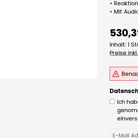
• Reaktion
• Mit Audi
530,3
Inhalt:
1 S
Preise ink
Benach
Datensch
Ich hab
genom
einver