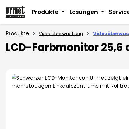
m Hauptinhalt springen
Zur Suche springen
Zur Hauptnavigation springen
Produkte
Lösungen
Servic
Produkte
Videoüberwachung
Videoüberwac
LCD-Farbmonitor 25,6
Bildergalerie überspringen