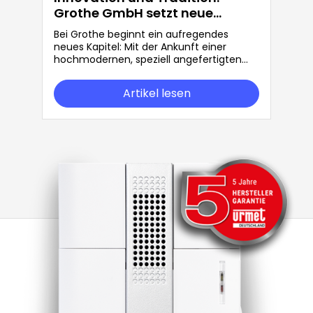
Grothe GmbH setzt neue
Maßstäbe in der Produktion
Bei Grothe beginnt ein aufregendes
neues Kapitel: Mit der Ankunft einer
hochmodernen, speziell angefertigten
Maschine für unsere Trafo-Produktion
stärken wir unsere Kapazitäten und unser
Artikel lesen
Engagement für Qualität und Effizienz.