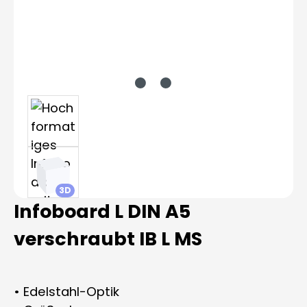
3D
Infoboard L DIN A5
verschraubt IB L MS
• Edelstahl-Optik