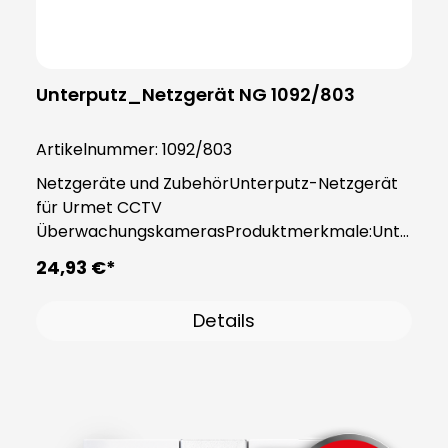
Unterputz_Netzgerät NG 1092/803
Artikelnummer:
1092/803
Netzgeräte und ZubehörUnterputz-Netzgerät
für Urmet CCTV
ÜberwachungskamerasProduktmerkmale:Unte
rputz-Netzgerät für UP- und Hohlwand-Dosen
24,93 €*
Für alle 12V (DC) Kameras Flache
BauformTechnische Daten:Schutzart: IP66
Details
Ausgang: 12 V (DC), max. 1A Eingang: 100 – 240 V
(AC), 50 / 60 Hz Abmessungen: 50 (D) x 23 mm