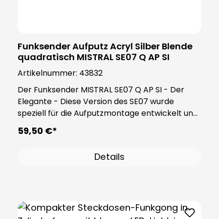
Funksender Aufputz Acryl Silber Blende
quadratisch MISTRAL SE07 Q AP SI
Artikelnummer:
43832
Der Funksender MISTRAL SE07 Q AP SI - Der
Elegante - Diese Version des SE07 wurde
speziell für die Aufputzmontage entwickelt und
bietet die Flexibilität, sowohl im Innen- als auch
59,50 €*
im Außenbereich installiert zu werden. Seine
hochwertige Konstruktion und die Verwendung
Details
einer silbernen, glänzenden Plexiglas-
Designplatte in quadratischer Form
ermöglichen nicht nur eine erstklassige
Ästhetik, sondern auch eine individuelle
Anpassung an verschiedene Umgebungen.
Durch sein ansprechendes Design fügt sich der