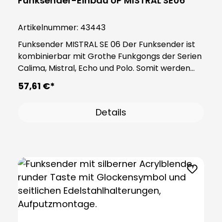
Funksender-Einbau UP MISTRAL SE06
Artikelnummer:
43443
Funksender MISTRAL SE 06 Der Funksender ist
kombinierbar mit Grothe Funkgongs der Serien
Calima, Mistral, Echo und Polo. Somit werden
klassisch verdrahtete Klingelanlagen zu einer
57,61 €*
Funkklingel-Anlage modernisiert, ohne den
Klingeltaster an der Haustüre ändern zu
Details
müssen. Hinweis: Batterie CR 2450, Art.-Nr.
43397