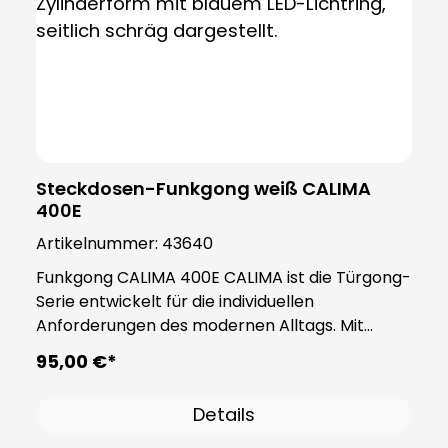
Funksender nahtlos in jedes Ambiente ein und
verleiht ihm eine moderne und elegante Note.
Steckdosen-Funkgong weiß CALIMA
400E
Artikelnummer:
43640
Funkgong CALIMA 400​E CALIMA ist die Türgong-
Serie entwickelt für die individuellen
Anforderungen des modernen Alltags. Mit
praktischen Funktionen passen sich die Gongs
95,00 €*
der Serie CALIMA an Ihre Bedürfnisse an. Der
CALIMA 400 fügt sich Dank seines simplen und
Details
praktischen Designs jedem Zuhause an und
überzeugt durch die vielen Funktionen die er