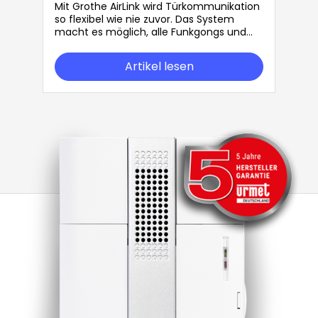
Anlage
Mit Grothe AirLink wird Türkommunikation
so flexibel wie nie zuvor. Das System
macht es möglich, alle Funkgongs und
Funksender von Grothe frei miteinander
zu kombinieren – ganz nach Ihren
Artikel lesen
individuellen Bedürfnissen.