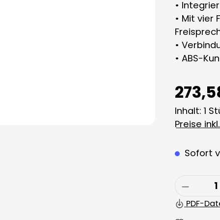
• Integri
• Mit vier
Freisprec
• Verbind
• ABS-Kun
273,5
Inhalt:
1 S
Preise ink
Sofort v
Produkt
PDF-Dat