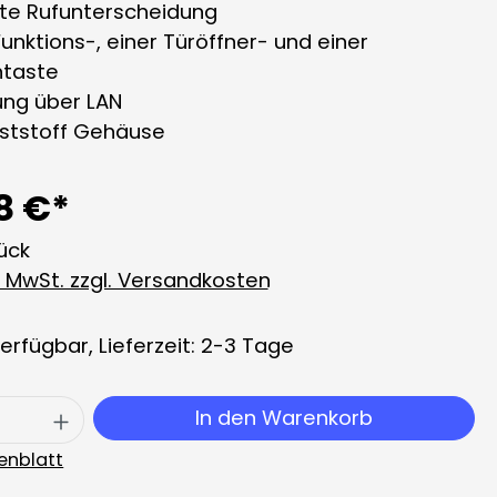
erte Rufunterscheidung
 Funktions-, einer Türöffner- und einer
htaste
ung über LAN
ststoff Gehäuse
8 €*
tück
l. MwSt. zzgl. Versandkosten
erfügbar, Lieferzeit: 2-3 Tage
 Anzahl: Gib den gewünschten Wert ei
In den Warenkorb
enblatt