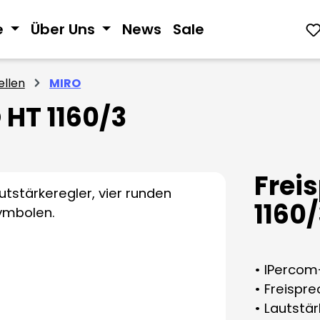
e
Über Uns
News
Sale
llen
MIRO
 HT 1160/3
Frei
1160
• IPercom
• Freispr
• Lautstä