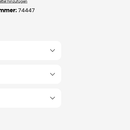
ttel hinzufügen
ummer:
74447