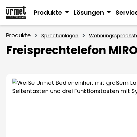
m Hauptinhalt springen
Zur Suche springen
Zur Hauptnavigation springen
Produkte
Lösungen
Servic
Produkte
Sprechanlagen
Wohnungssprechste
Freisprechtelefon MIRO
Bildergalerie überspringen