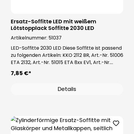
Ersatz-Soffitte LED mit weißem
Lötstopplack Soffitte 2030 LED
Artikelnummer:
51037
LED-Soffitte 2030 LED Diese Soffitte ist passend
zu folgenden Artikeln: KKO 2112 BR, Art.-Nr. 51006
ETA 2132, Art.-Nr. 51015 ETA 8xx EV1, Art.-Nr.
55801 — 55833 ETA 63x WS, Art.-Nr. 55631 —
7,85 €*
55634 Hinweis: Die Soffitte passt in die Fassung
2130, Art.-Nr. 98017 Falls Ihre Fassung
Details
beschädigt und / oder nicht vorhanden ist, bitte
Fassung 2130 mitbestellen.