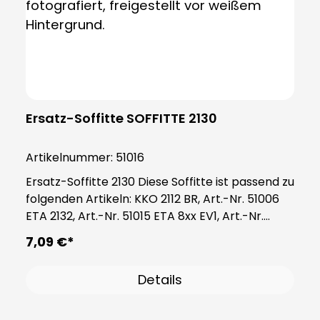
Ersatz-Soffitte SOFFITTE 2130
Artikelnummer:
51016
Ersatz-Soffitte 2130 Diese Soffitte ist passend zu
folgenden Artikeln: KKO 2112 BR, Art.-Nr. 51006
ETA 2132, Art.-Nr. 51015 ETA 8xx EV1, Art.-Nr.
55801 — 55833 ETA 63x WS, Art.-Nr. 55631 —
7,09 €*
55634 Hinweis: Die Soffitte passt in die Fassung
2130, Art.-Nr. 98017 Falls Ihre Fassung
Details
beschädigt und / oder nicht vorhanden ist, bitte
Fassung 2130 mitbestellen.