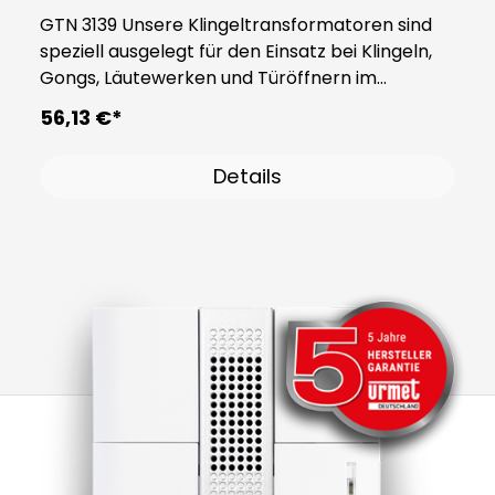
GTN 3139 Unsere Klingeltransformatoren sind
speziell ausgelegt für den Einsatz bei Klingeln,
Gongs, Läutewerken und Türöffnern im
Wohnbereich, wo sie in kurzen Zeiträumen aktiv
56,13 €*
sind. Im Gegensatz dazu sind
Sicherheitstransformatoren darauf ausgelegt,
Details
kontinuierlich und dauerhaft betrieben zu
werden. Die Klingel- und
Sicherheitstransformatoren von Grothe sind
mit einem PTC (Positive Temperature
Coefficient) ausgestattet, der den
Transformator auf der primären Seite bei
Kurzschlüssen oder Überlastungen schützt.
Wenn der PTC aufgrund einer Überlastung oder
eines Kurzschlusses ausgelöst wird, wird der
Transformator vorübergehend für mindestens 1
Minute spannungsfrei geschaltet, um ihn
danach wieder in Betrieb nehmen zu können.