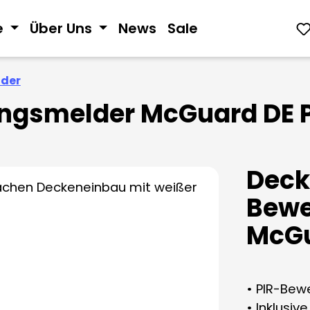
e
Über Uns
News
Sale
der
ngsmelder McGuard DE 
Deck
Bew
McGu
• PIR-Bew
• Inklusiv