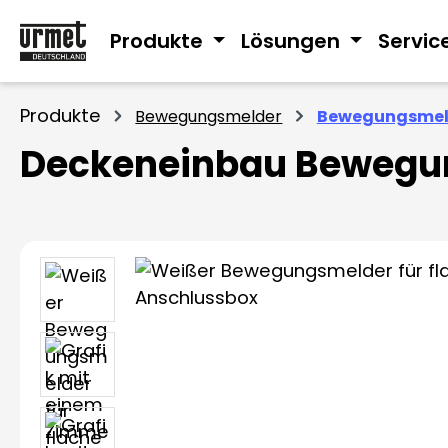
m Hauptinhalt springen
Zur Suche springen
Zur Hauptnavigation springen
Produkte
Lösungen
Servic
Produkte
Bewegungsmelder
Bewegungsmel
Deckeneinbau Bewegu
Bildergalerie überspringen