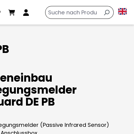
PB
eneinbau
egungsmelder
ard DE PB
egungsmelder (Passive Infrared Sensor)
e Anschlussbox