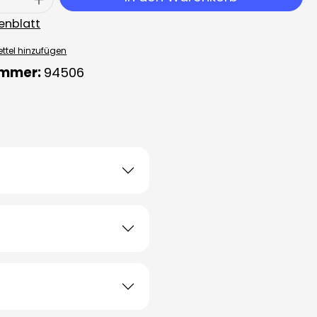
enblatt
ttel hinzufügen
ummer:
94506