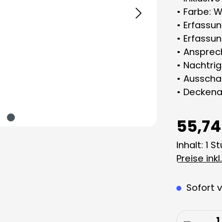
• Farbe: 
• Erfassu
• Erfassu
• Ansprech
• Nachtri
• Ausscha
• Decken
55,74
Inhalt:
1 S
Preise ink
Sofort v
Produkt