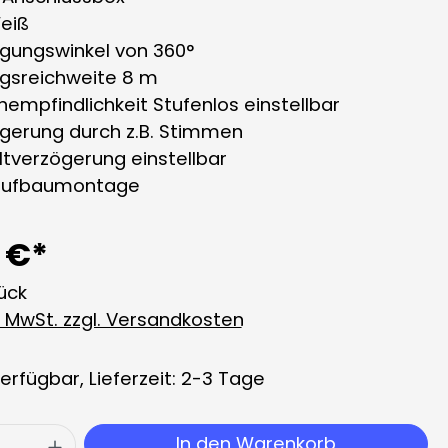
Weiß
ngungswinkel von 360°
ngsreichweite 8 m
empfindlichkeit Stufenlos einstellbar
ggerung durch z.B. Stimmen
ltverzögerung einstellbar
aufbaumontage
 €*
tück
l. MwSt. zzgl. Versandkosten
erfügbar, Lieferzeit: 2-3 Tage
 Anzahl: Gib den gewünschten Wert ei
In den Warenkorb