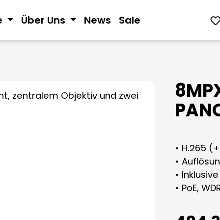
e
Über Uns
News
Sale
8MPX
PANO
• H.265 (
• Auflösu
• Inklusiv
• PoE, WD