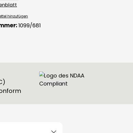
enblatt
ttel hinzufügen
ummer:
1099/681
C)
konform