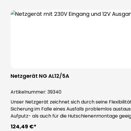
Netzgerät NG AL12/5A
Artikelnummer:
39340
Unser Netzgerät zeichnet sich durch seine Flexibilit
Sicherung im Falle eines Ausfalls problemlos austa
Aufputz- als auch für die Hutschienenmontage geeign
Anwendungen zu installieren. Zur Überwachung der Netzspannung verfügt das Netzgerät über eine praktische LED-Lampe, die Ihnen den Status der
124,49 €*
Netzspannung anzeigt. Dies ist besonders nützlich, u