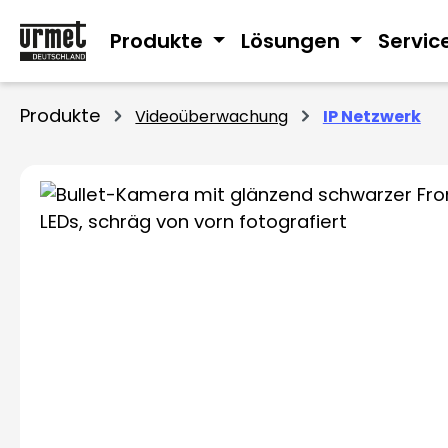
m Hauptinhalt springen
Zur Suche springen
Zur Hauptnavigation springen
Produkte
Lösungen
Servic
Produkte
Videoüberwachung
IP Netzwerk
Bildergalerie überspringen