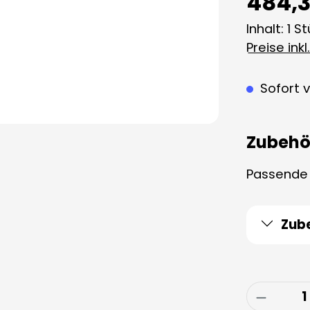
484,3
Inhalt:
1 S
Preise ink
Sofort v
Zubehö
Passende A
Zub
Produkt