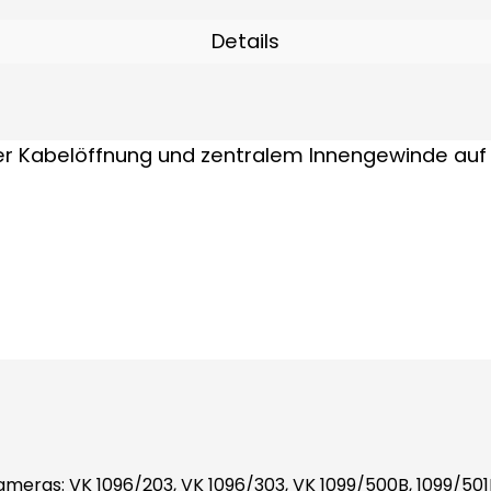
über eine Sekundärspannung von 12 V DC (5 A) verfügen.
Details
s: VK 1096/203, VK 1096/303, VK 1099/500B, 1099/501B, 