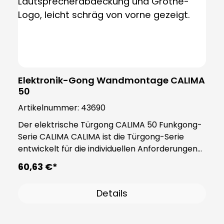
Elektronik-Gong Wandmontage CALIMA
50
Artikelnummer:
43690
Der elektrische Türgong CALIMA 50​ Funkgong-
Serie CALIMA CALIMA ist die Türgong-Serie
entwickelt für die individuellen Anforderungen
des modernen Alltags. Mit praktischen
60,63 €*
Funktionen passen sich die Gongs der Serie
CALIMA an Ihre Bedürfnisse an. Der CALIMA 50
Details
fügt sich Dank seines minimalistischen und
praktischen Designs jedem Zuhause an und
überzeugt durch die vielen Funktionen die er