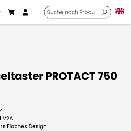
geltaster PROTACT 750
k
l V2A
rs Flaches Design