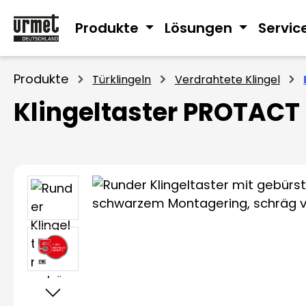
m Hauptinhalt springen
Zur Suche springen
Zur Hauptnavigation springen
Produkte
Lösungen
Servic
Produkte
Türklingeln
Verdrahtete Klingel
Klingeltaster PROTACT
Bildergalerie überspringen