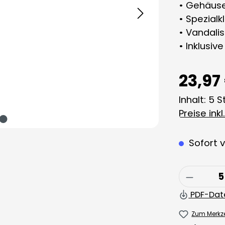
• Gehäuse
• Spezial
• Vandali
• Inklusiv
23,97
Inhalt:
5 S
Preise ink
Sofort v
Produkt
PDF-Dat
Zum Merkze