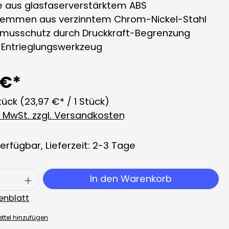
 aus glasfaserverstärktem ABS
klemmen aus verzinntem Chrom-Nickel-Stahl
smusschutz durch Druckkraft-Begrenzung
e Entrieglungswerkzeug
 €*
tück
(23,97 €* / 1 Stück)
l. MwSt. zzgl. Versandkosten
erfügbar, Lieferzeit: 2-3 Tage
 Anzahl: Gib den gewünschten Wert ei
In den Warenkorb
enblatt
ttel hinzufügen