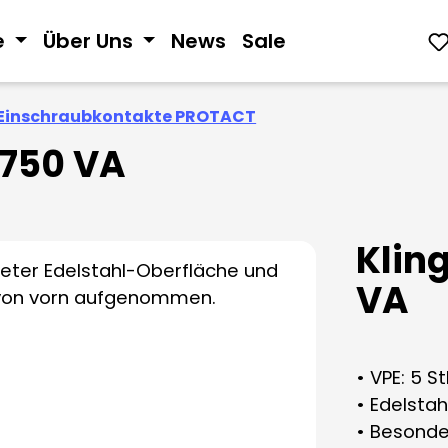
e
Über Uns
News
Sale
Einschraubkontakte PROTACT
 750 VA
Klin
VA
• VPE: 5 St
• Edelstah
• Besonde