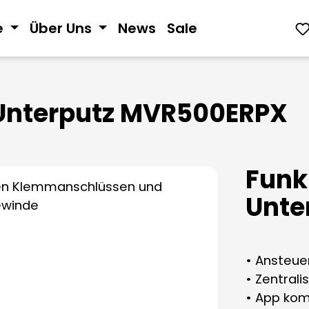
e
Über Uns
News
Sale
Unterputz MVR500ERPX
Funk
Unte
• Ansteue
• Zentrali
• App kom