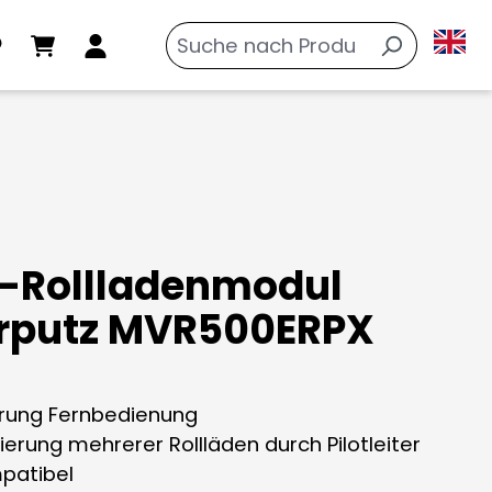
-Rollladenmodul
rputz MVR500ERPX
rung Fernbedienung
sierung mehrerer Rollläden durch Pilotleiter
patibel