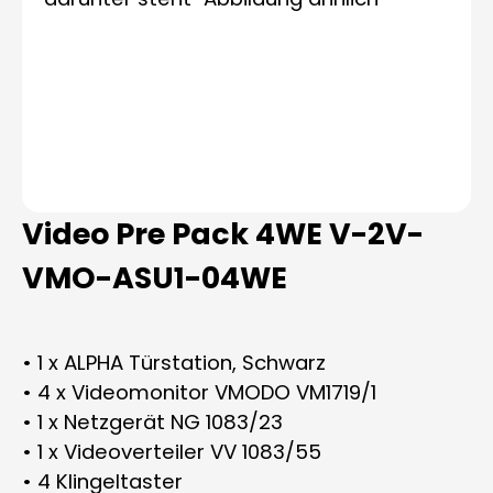
Video Pre Pack 4WE V-2V-
VMO-ASU1-04WE
• 1 x ALPHA Türstation, Schwarz
• 4 x Videomonitor VMODO VM1719/1
• 1 x Netzgerät NG 1083/23
• 1 x Videoverteiler VV 1083/55
• 4 Klingeltaster