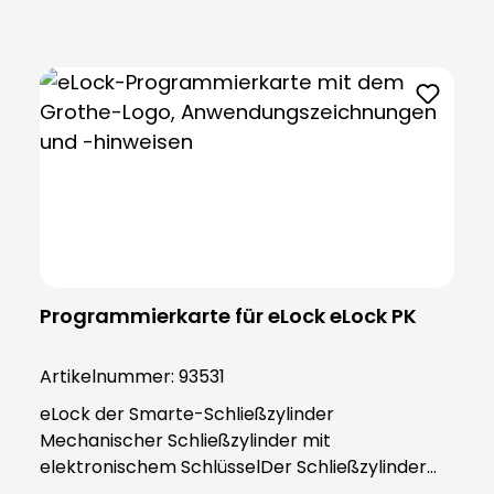
kann platzsparend in der Geldbörse neben
anderen Karten verstaut werden. Die
alphanumerische Seriennummer hilft bei der
Programmierung und macht jede
Näherungskarte zu einem Unikat.
Programmierkarte für eLock eLock PK
Artikelnummer:
93531
eLock der Smarte-Schließzylinder
Mechanischer Schließzylinder mit
elektronischem SchlüsselDer Schließzylinder
kombiniert die Sicherheit und Zuverlässigkeit