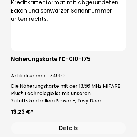
Näherungskarte FD-010-175
Artikelnummer:
74990
Die Näherungskarte mit der 13,56 MHz MIFARE
Plus® Technologie ist mit unseren
Zutrittskontrollen iPassan-, Easy Door
Controller, sowie eLock-Komponenten
13,23 €*
kompatibel. Sie bietet zusätzlich die Möglichkeit
der Verwendung als Dienstausweis mit
Details
individueller Bedruckung oder Beklebung und